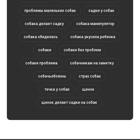
проблемы маленьких собак
садки у собак
собака делает садку
собака манипулятор
собака обиделась
собака укусила ребенка
собаки
собаки без проблем
собаки проблема
собачникам на заметку
собачьебоязнь
страх собак
течка у собак
щенок
щенок делает садки на собак